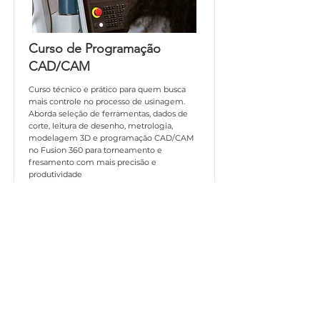
Curso de Programação
CAD/CAM
Curso técnico e prático para quem busca
mais controle no processo de usinagem.
Aborda seleção de ferramentas, dados de
corte, leitura de desenho, metrologia,
modelagem 3D e programação CAD/CAM
no Fusion 360 para torneamento e
fresamento com mais precisão e
produtividade
Saiba Mais
Por Hailtools Ferramentas Para Usinagem - Av. Dr. Olívio Lira, 353 - Praia
da Costa, Vila Velha - ES,
29101-950
hailtools@gmail.com
Telefone:
(27) 3320-6047
/ Cel:
(27) 99921-4046
Razão social: Hailtools Comércio e Representações Ltda
/ CNPJ:
32.468.225
/0001-63