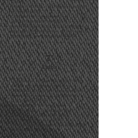
Guide.
Interface do Fusion 360 e organização do
ambiente CAD
Criação e restrição de sketches
(geometria e parametrização)
Ferramentas e Dados de Corte: Seleção e
aplicação de ferramentas, definição de
velocidade, avanço e profundidade.
2ª
Etapa
Organização do projeto (componentes,
corpos e montagem inicial)
Criação de Sólidos: Técnicas de extrusão,
transição, manipulação de planos e
criação de padrões.
Montagem de Ferramentas e
Renderização: Conceitos de Tool
Assembly e noções básicas de
Renderização no Fusion 3D.
Conceito de modelagem paramétrica e
histórico de operações