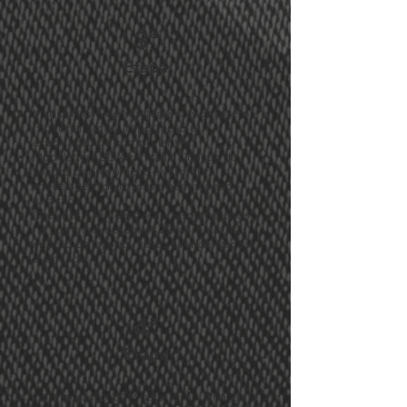
3ª
Etapa
Manipulação de Montagens: Montagem,
movimentação, importação e
exportação de componentes.
Modelagem 3D Avançada: Criação de
sólidos por revolução e varredura,
modelagem de roscas e operações de
furação.
Detalhes e Renderização: Uso de planos
no caminho, desenhos 2D complexos,
criação de layouts, vistas e renderização
avançada.
4ª
Etapa
Configuração CAM para Torno: Criação