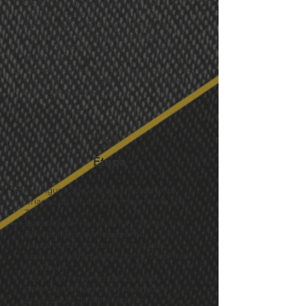
de setups para torneamento no
ambiente CAM.
Estratégias e Simulação: Seleção de
estratégias de usinagem (desbaste,
acabamento, canais, roscas) e simulação
de percursos.
Geração e Customização de G-code: Pós-
processamento e ajustes/customização
de pós-processadores.
5ª
Etapa
Configuração CAM para Fresamento:
Criação de setups para fresamento (2D,
3D).
Estratégias e Ferramentas Digitais: Uso
de estratégias de fresamento
(faceamento, contorno, cavidades,
furação) e ferramentas como CoroPlus®
ToolGuide.
Gestão de Ferramentas: Criação,
gerenciamento de Tool Assembly e
organização da Biblioteca de