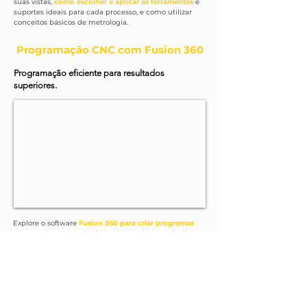
suas vistas,
como escolher e aplicar as ferramentas
e
suportes ideais para cada processo, e como utilizar
conceitos básicos de metrologia.
Programação CNC com Fusion 360
Programação eficiente para resultados
superiores.
Explore o software
Fusion 360 para criar programas
CNC
precisos e otimizados. O curso abrange desde a
modelagem 3D
e documentação técnica até
estratégias avançadas de torneamento e fresamento.
Com uma abordagem prática, você aprenderá a
simular, validar e implementar processos que
aumentam a produtividade e reduzem erros
, trazendo
melhorias imediatas para o dia a dia da sua operação.