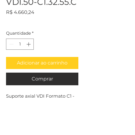
VDI.50-C1.32.55.C
Preço
R$ 4.660,24
Quantidade
*
Adicionar ao carrinho
Comprar
Suporte axial VDI Formato C1 - 
Direita