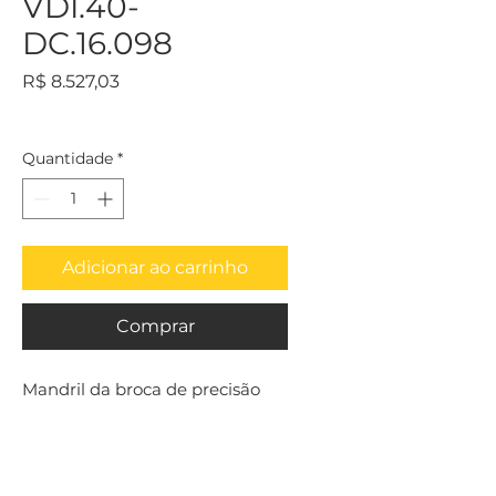
VDI.40-
DC.16.098
Preço
R$ 8.527,03
Quantidade
*
Adicionar ao carrinho
Comprar
Mandril da broca de precisão 
VDI