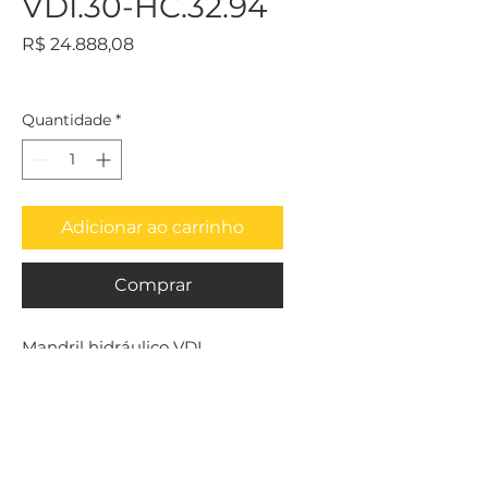
VDI.30-HC.32.94
Preço
R$ 24.888,08
Quantidade
*
Adicionar ao carrinho
Comprar
Mandril hidráulico VDI