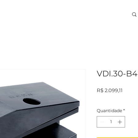
ARA USINAGEM
TREINAMENTOS
SERVIÇOS
More
VDI.30-B4
Preço
R$ 2.099,11
Quantidade
*