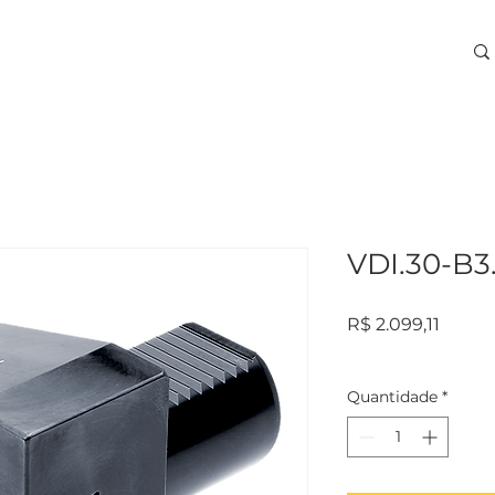
ARA USINAGEM
TREINAMENTOS
SERVIÇOS
More
VDI.30-B3
Preço
R$ 2.099,11
Quantidade
*