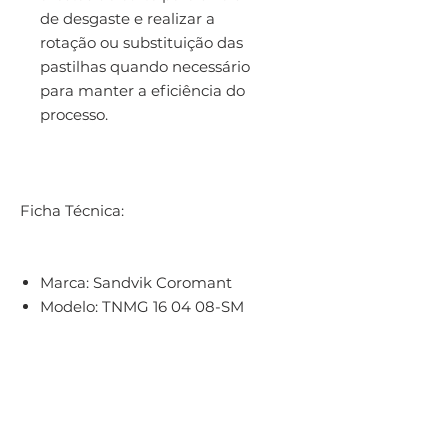
de desgaste e realizar a
rotação ou substituição das
pastilhas quando necessário
para manter a eficiência do
processo.
Ficha Técnica:
Marca:
Sandvik Coromant
Modelo:
TNMG 16 04 08-SM
1210
Categoria:
Pastilhas ISO
Subcategoria:
Pastilhas
Triangulares
Resistência e durabilidade: