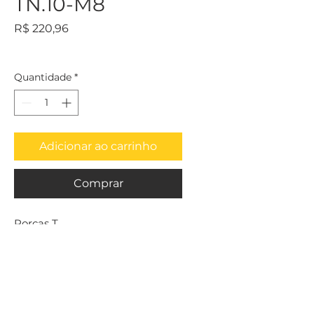
TN.10-M8
Preço
R$ 220,96
Quantidade
*
Adicionar ao carrinho
Comprar
Porcas T