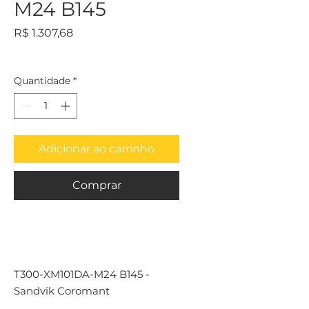
M24 B145
Preço
R$ 1.307,68
Quantidade
*
Adicionar ao carrinho
Comprar
T300-XM101DA-M24 B145 -
Sandvik Coromant