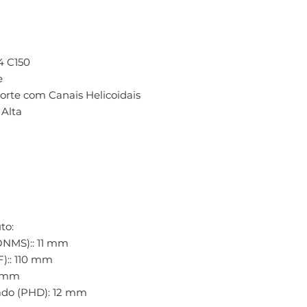
 C150
e
rte com Canais Helicoidais
Alta
to:
NMS):: 11 mm
):: 110 mm
1 mm
ado (PHD): 12 mm