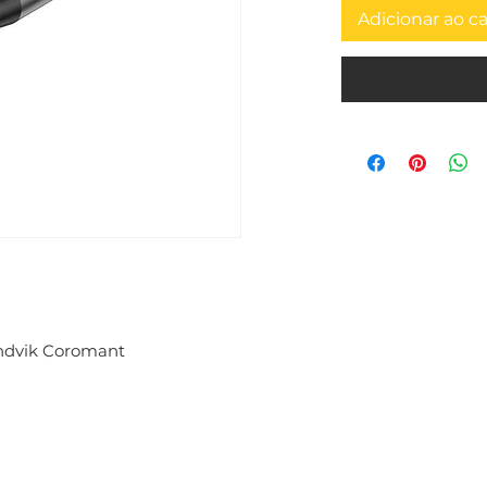
Adicionar ao c
ndvik Coromant