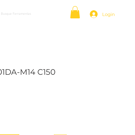
Login
01DA-M14 C150