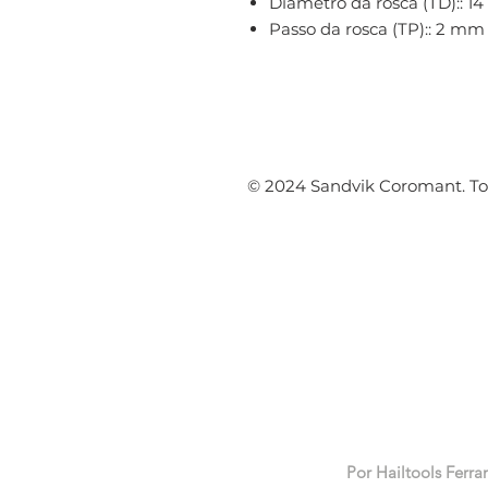
Diâmetro da rosca (TD):: 
Passo da rosca (TP):: 2 mm
© 2024 Sandvik Coromant. Tod
Por Hailtools Ferra