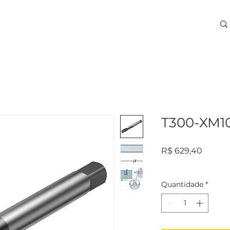
ARA USINAGEM
TREINAMENTOS
SERVIÇOS
More
T300-XM1
Preço
R$ 629,40
Quantidade
*