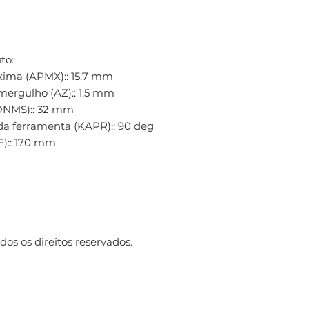
to:
xima (APMX):: 15.7 mm
ergulho (AZ):: 1.5 mm
ONMS):: 32 mm
da ferramenta (KAPR):: 90 deg
F):: 170 mm
os os direitos reservados.