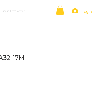
Login
A32-17M