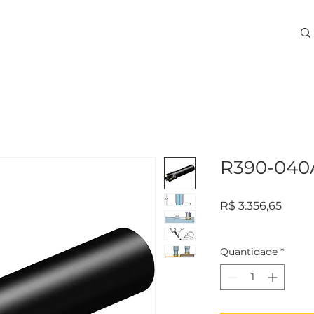
ARA USINAGEM
TREINAMENTOS
SERVIÇOS
More
R390-040
Preço
R$ 3.356,65
Quantidade
*