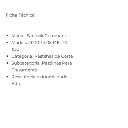
Ficha Técnica:
Marca:
Sandvik Coromant
Modelo:
R210-14 05 14E-PM
1130
Categoria:
Pastilhas de Corte
Subcategoria:
Pastilhas Para
Fresamento
Resistência e durabilidade:
Alta
Dados de Corte:
P: Ap: , Fn: , Hex: 0.26 mm
(0.07 - 0.35), Vc: 175 m/min