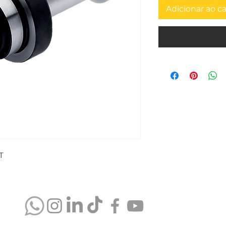
Adicionar ao c
T