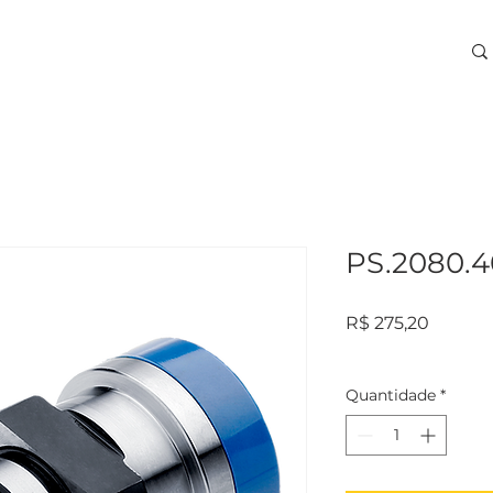
ARA USINAGEM
TREINAMENTOS
SERVIÇOS
More
PS.2080.4
Preço
R$ 275,20
Quantidade
*