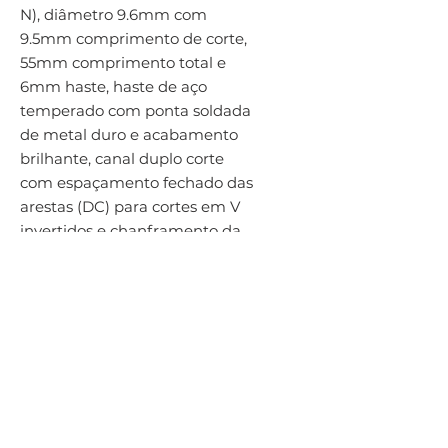
N), diâmetro 9.6mm com 
9.5mm comprimento de corte, 
55mm comprimento total e 
6mm haste, haste de aço 
temperado com ponta soldada 
de metal duro e acabamento 
brilhante, canal duplo corte 
com espaçamento fechado das 
arestas (DC) para cortes em V 
invertidos e chanframento da 
parte traseira da superfície em 
aço e aço fundido, aço 
inoxidável, ferro fundido, cobre 
ou ligas de cobre, superligas 
termo-resistentes e materiais 
endurecidos