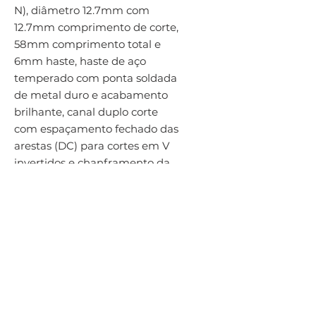
N), diâmetro 12.7mm com 
12.7mm comprimento de corte, 
58mm comprimento total e 
6mm haste, haste de aço 
temperado com ponta soldada 
de metal duro e acabamento 
brilhante, canal duplo corte 
com espaçamento fechado das 
arestas (DC) para cortes em V 
invertidos e chanframento da 
parte traseira da superfície em 
aço e aço fundido, aço 
inoxidável, ferro fundido, cobre 
ou ligas de cobre, superligas 
termo-resistentes e materiais 
endurecidos