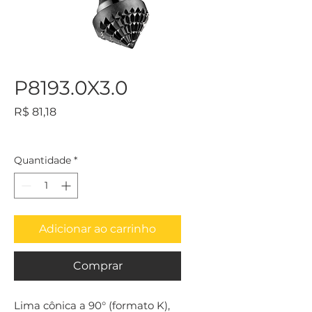
P8193.0X3.0
Preço
R$ 81,18
Quantidade
*
Adicionar ao carrinho
Comprar
Lima cônica a 90° (formato K), 