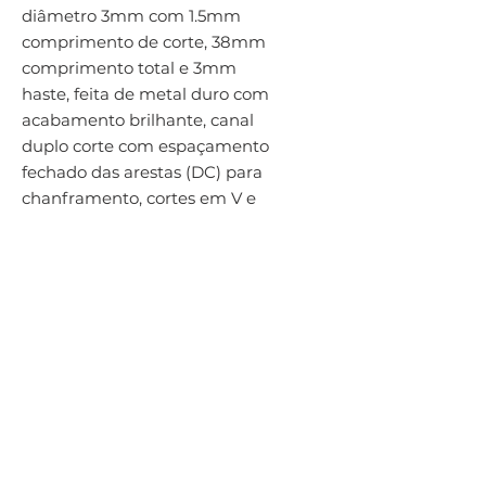
diâmetro 3mm com 1.5mm 
comprimento de corte, 38mm 
comprimento total e 3mm 
haste, feita de metal duro com 
acabamento brilhante, canal 
duplo corte com espaçamento 
fechado das arestas (DC) para 
chanframento, cortes em V e 
preparação de solda em aço e 
aço fundido, aço inoxidável, 
ferro fundido, cobre ou ligas de 
cobre, superligas termo-
resistentes e materiais 
endurecidos