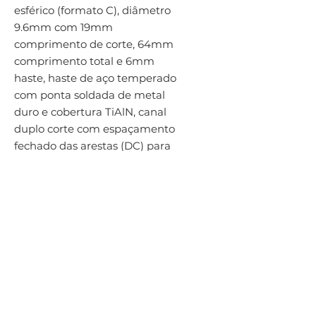
esférico (formato C), diâmetro 
9.6mm com 19mm 
comprimento de corte, 64mm 
comprimento total e 6mm 
haste, haste de aço temperado 
com ponta soldada de metal 
duro e cobertura TiAlN, canal 
duplo corte com espaçamento 
fechado das arestas (DC) para 
contornos usinados e arcos 
circulares em aço e aço fundido, 
aço inoxidável, ferro fundido, 
cobre ou ligas de cobre, 
superligas termo-resistentes e 
materiais endurecidos