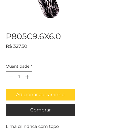
P805C9.6X6.0
Preço
R$ 327,50
Quantidade
*
Adicionar ao carrinho
Comprar
Lima cilíndrica com topo 