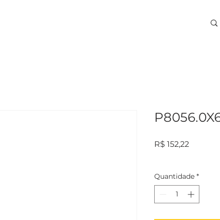
ARA USINAGEM
TREINAMENTOS
SERVIÇOS
More
P8056.0X6
Preço
R$ 152,22
Quantidade
*