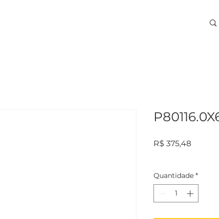
ARA USINAGEM
TREINAMENTOS
SERVIÇOS
More
P80116.0X
Preço
R$ 375,48
Quantidade
*