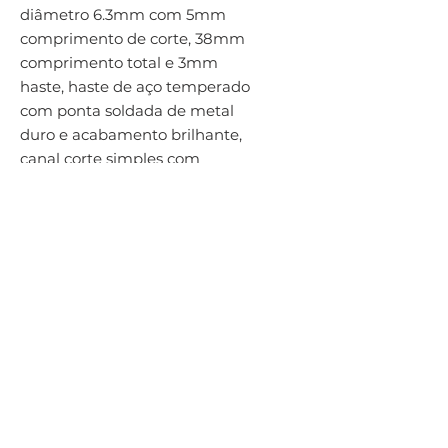
diâmetro 6.3mm com 5mm 
comprimento de corte, 38mm 
comprimento total e 3mm 
haste, haste de aço temperado 
com ponta soldada de metal 
duro e acabamento brilhante, 
canal corte simples com 
espaçamento médio das 
arestas (VA) para talhamento 
complexo, gravação de metal e 
preparação de solda em aço 
inoxidável
Por Hailtools Ferramentas Para Usinagem - Av. Dr. Olívio Lira, 353 - Praia
da Costa, Vila Velha - ES,
29101-950