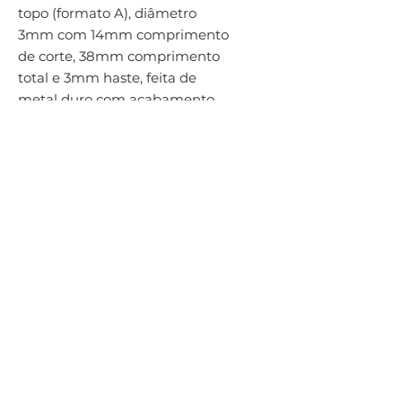
topo (formato A), diâmetro 
3mm com 14mm comprimento 
de corte, 38mm comprimento 
total e 3mm haste, feita de 
metal duro com acabamento 
brilhante, canal corte simples 
com espaçamento médio das 
arestas (VA) para superfícies 
usinadas em aço inoxidável
Por Hailtools Ferramentas Para Usinagem - Av. Dr. Olívio Lira, 353 - Praia
da Costa, Vila Velha - ES,
29101-950
hailtools@gmail.com
Telefone:
(27) 3320-6047
/ Cel:
(27) 99921-4046
Razão social: Hailtools Comércio e Representações Ltda
/ CNPJ:
32.468.225
/0001-63