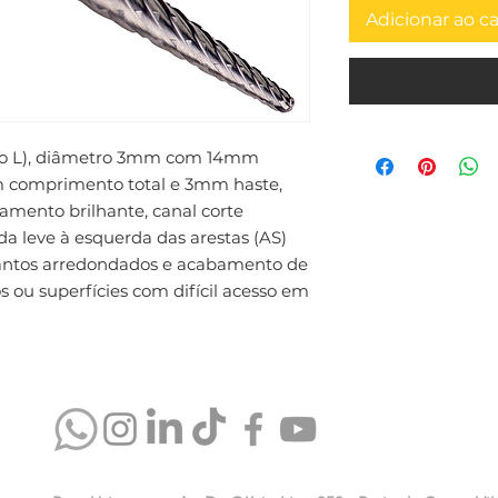
Adicionar ao c
to L), diâmetro 3mm com 14mm 
 comprimento total e 3mm haste, 
mento brilhante, canal corte 
a leve à esquerda das arestas (AS) 
cantos arredondados e acabamento de 
s ou superfícies com difícil acesso em 