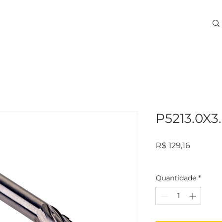
ARA USINAGEM
TREINAMENTOS
SERVIÇOS
More
P5213.0X3
Preço
R$ 129,16
Quantidade
*