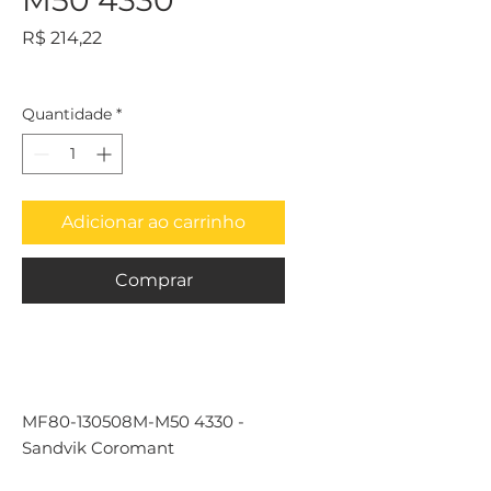
M50 4330
Preço
R$ 214,22
Quantidade
*
Adicionar ao carrinho
Comprar
MF80-130508M-M50 4330 -
Sandvik Coromant