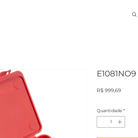
ARA USINAGEM
TREINAMENTOS
SERVIÇOS
More
E1081NO9
Preço
R$ 999,69
Quantidade
*