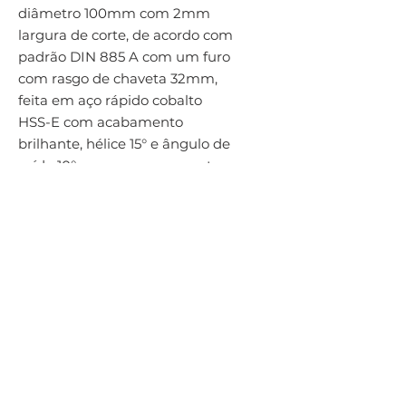
diâmetro 100mm com 2mm 
largura de corte, de acordo com 
padrão DIN 885 A com um furo 
com rasgo de chaveta 32mm, 
feita em aço rápido cobalto 
HSS-E com acabamento 
brilhante, hélice 15° e ângulo de 
saída 10° para serra para corte, 
canal raso e canal profundo em 
aço e aço fundido, aço 
inoxidável, ferro fundido, metais 
não-ferrosos e superligas 
termo-resistentes