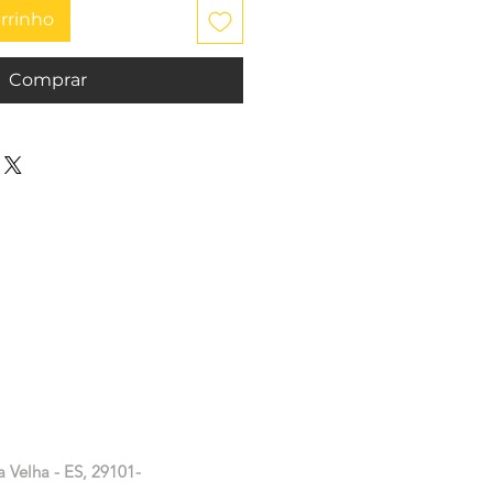
arrinho
Comprar
a Velha - ES, 29101-