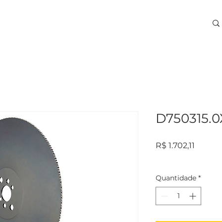
ARA USINAGEM
TREINAMENTOS
SERVIÇOS
More
D750315.0
Preço
R$ 1.702,11
Quantidade
*