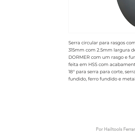
Serra circular para rasgos co
315mm com 2.5mm largura de 
DORMER com um rasgo e furo 
feita em HSS com acabamento 
18° para serra para corte, serr
fundido, ferro fundido e meta
Por Hailtools Ferra