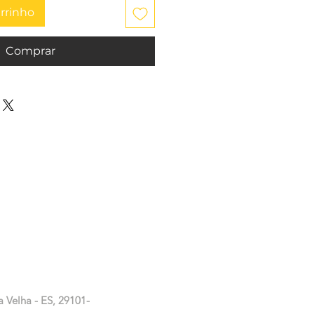
arrinho
Comprar
a Velha - ES, 29101-