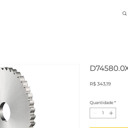
ARA USINAGEM
TREINAMENTOS
SERVIÇOS
More
D74580.0X
Preço
R$ 343,19
Quantidade
*