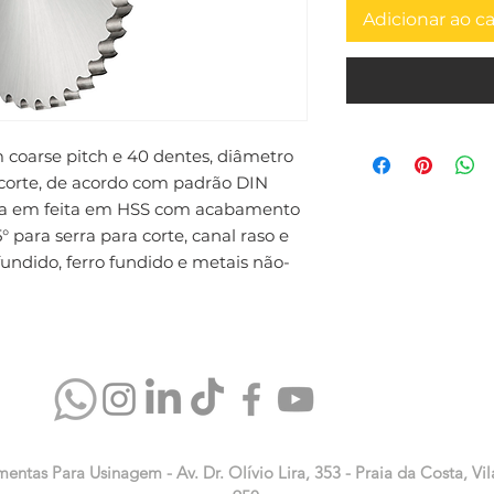
Adicionar ao c
m coarse pitch e 40 dentes, diâmetro 
rte, de acordo com padrão DIN 
ta em feita em HSS com acabamento 
° para serra para corte, canal raso e 
undido, ferro fundido e metais não-
mentas Para Usinagem - Av. Dr. Olívio Lira, 353 - Praia da Costa, Vil