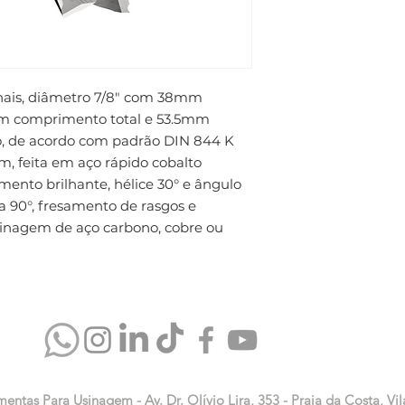
nais, diâmetro 7/8" com 38mm 
m comprimento total e 53.5mm 
o, de acordo com padrão DIN 844 K 
feita em aço rápido cobalto 
ento brilhante, hélice 30° e ângulo 
a 90°, fresamento de rasgos e 
nagem de aço carbono, cobre ou 
mentas Para Usinagem - Av. Dr. Olívio Lira, 353 - Praia da Costa, Vil