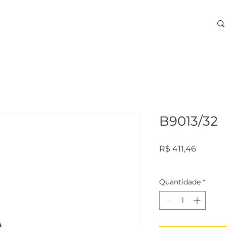
ARA USINAGEM
TREINAMENTOS
SERVIÇOS
More
B9013/32
Preço
R$ 411,46
Quantidade
*