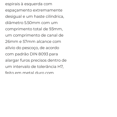
espirais à esquerda com 
espaçamento extremamente 
desigual e um haste cilíndrica, 
diâmetro 5.50mm com um 
comprimento total de 93mm, 
um comprimento de canal de 
26mm e 57mm alcance com 
alívio do pescoço, de acordo 
com padrão DIN 8093 para 
alargar furos precisos dentro de 
um intervalo de tolerância H7, 
feito em metal duro com 
acabamento brilhante para 
usinagem livre, carbono puro, 
liga e ferramenta aço, cinzento, 
maleável, dúctil e grafite 
compactado ferro fundido, 
alumínio forjado e fundido e 
cobre ou ligas de cobre