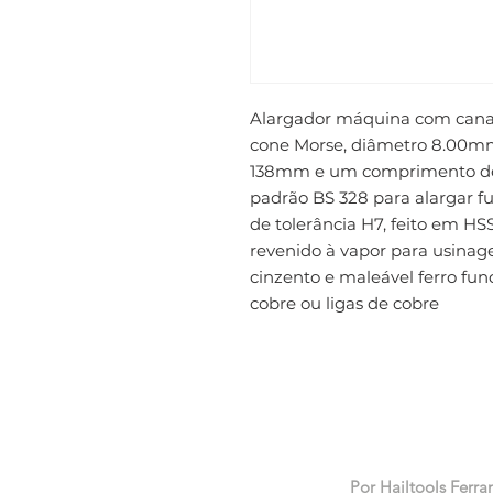
Alargador máquina com canais
cone Morse, diâmetro 8.00m
138mm e um comprimento de 
padrão BS 328 para alargar fu
de tolerância H7, feito em H
revenido à vapor para usinagem
cinzento e maleável ferro fund
cobre ou ligas de cobre
Por Hailtools Ferra