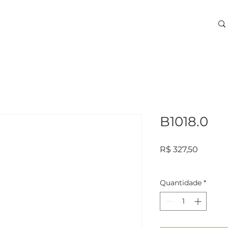
ARA USINAGEM
TREINAMENTOS
SERVIÇOS
More
B1018.0
Preço
R$ 327,50
Quantidade
*