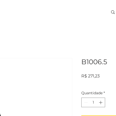
ARA USINAGEM
TREINAMENTOS
SERVIÇOS
More
B1006.5
Preço
R$ 271,23
Quantidade
*