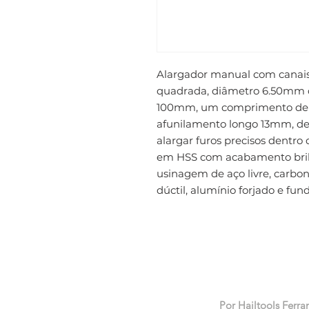
Alargador manual com canais e
quadrada, diâmetro 6.50mm 
100mm, um comprimento de c
afunilamento longo 13mm, de
alargar furos precisos dentro d
em HSS com acabamento brilh
usinagem de aço livre, carbono
dúctil, alumínio forjado e fun
Por Hailtools Ferra