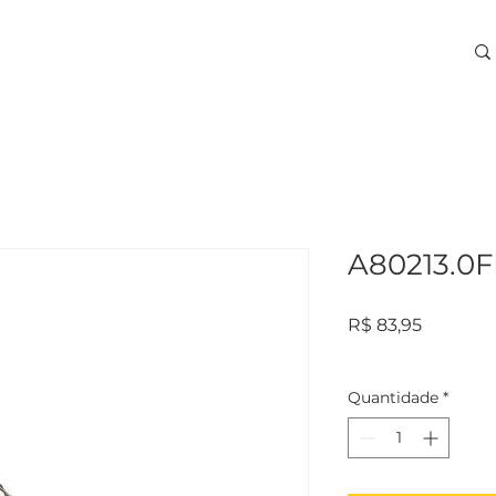
ARA USINAGEM
TREINAMENTOS
SERVIÇOS
More
A80213.0
Preço
R$ 83,95
Quantidade
*