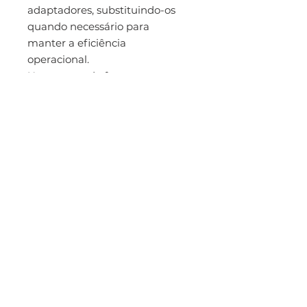
adaptadores, substituindo-os
quando necessário para
manter a eficiência
operacional.
Uso correto de ferramentas e
acessórios: Utilize sempre
acessórios compatíveis com o
padrão MAS para garantir a
máxima eficácia e segurança
na usinagem.
Ficha Técnica:
Marca:
Sandvik Coromant
Modelo:
A2B27-40 40 100
Categoria:
Adaptadores