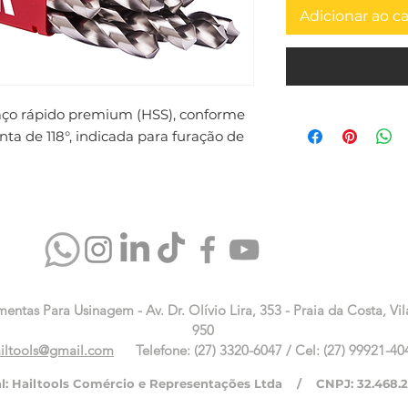
Adicionar ao c
aço rápido premium (HSS), conforme 
a de 118°, indicada para furação de 
mentas Para Usinagem - Av. Dr. Olívio Lira, 353 - Praia da Costa, Vil
950
iltools@gmail.com
Telefone: (27) 3320-6047 / Cel: (27) 99921-40
al: Hailtools Comércio e Representações Ltda / CNPJ: 32.468.