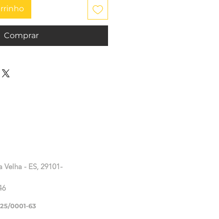
arrinho
Comprar
a Velha - ES, 29101-
46
225/0001-63