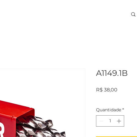
ARA USINAGEM
TREINAMENTOS
SERVIÇOS
More
A1149.1B
Preço
R$ 38,00
Quantidade
*