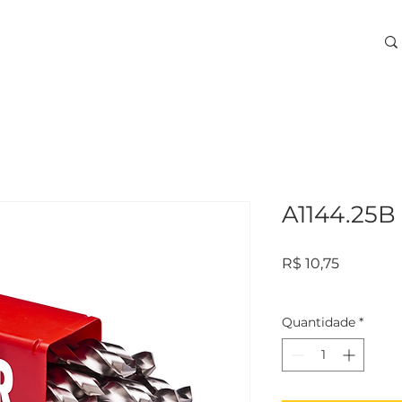
ARA USINAGEM
TREINAMENTOS
SERVIÇOS
More
A1144.25B
Preço
R$ 10,75
Quantidade
*