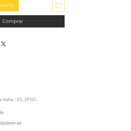
arrinho
Comprar
a Velha - ES, 29101-
46
225/0001-63