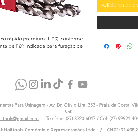
Adicionar ao c
aço rápido premium (HSS), conforme 
a de 118°, indicada para furação de 
mentas Para Usinagem - Av. Dr. Olívio Lira, 353 - Praia da Costa, Vil
950
iltools@gmail.com
Telefone: (27) 3320-6047 / Cel: (27) 99921-40
al: Hailtools Comércio e Representações Ltda / CNPJ: 32.468.