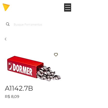
A1142.7B
Preço
R$ 8,09