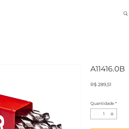
ARA USINAGEM
TREINAMENTOS
SERVIÇOS
More
A11416.0B
Preço
R$ 289,51
Quantidade
*