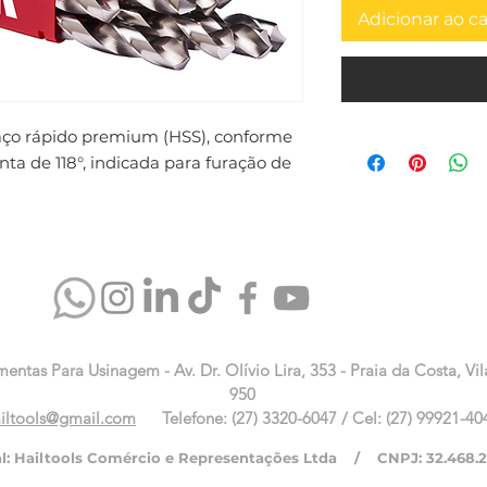
Adicionar ao c
aço rápido premium (HSS), conforme 
a de 118°, indicada para furação de 
mentas Para Usinagem - Av. Dr. Olívio Lira, 353 - Praia da Costa, Vil
950
iltools@gmail.com
Telefone: (27) 3320-6047 / Cel: (27) 99921-40
al: Hailtools Comércio e Representações Ltda / CNPJ: 32.468.