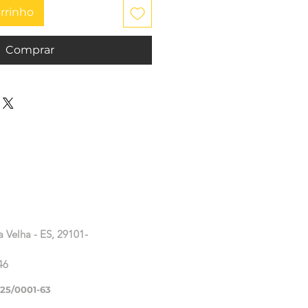
arrinho
Comprar
a Velha - ES, 29101-
46
225/0001-63