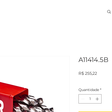
ARA USINAGEM
TREINAMENTOS
SERVIÇOS
More
A11414.5B
Preço
R$ 255,22
Quantidade
*