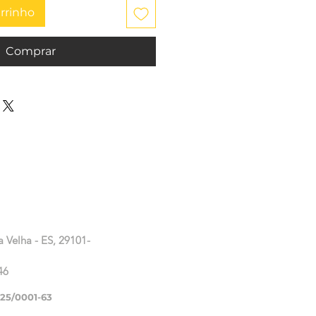
arrinho
Comprar
a Velha - ES, 29101-
46
225/0001-63