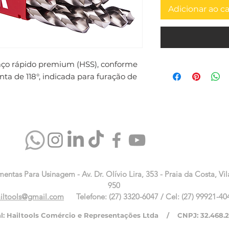
Adicionar ao c
aço rápido premium (HSS), conforme 
a de 118°, indicada para furação de 
mentas Para Usinagem - Av. Dr. Olívio Lira, 353 - Praia da Costa, Vil
950
iltools@gmail.com
Telefone: (27) 3320-6047 / Cel: (27) 99921-40
al: Hailtools Comércio e Representações Ltda / CNPJ: 32.468.