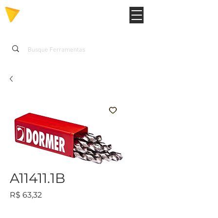
A11411.1B
Preço
R$ 63,32