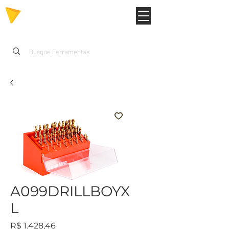
A099DRILLBOYX
L
Preço
R$ 1.428,46