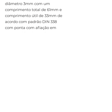
diâmetro 3mm com um 
comprimento total de 61mm e 
comprimento útil de 33mm de 
acordo com padrão DIN 338 
com ponta com afiação em 
cruz modificada 118°, feita em 
HSS com cobertura TiN-tip para 
furação sem guia 4xD em aço 
fornecida em embalagem com 
2 peças
Por Hailtools Ferramentas Para Usinagem - Av. Dr. Olívio Lira, 353 - Praia
da Costa, Vila Velha - ES,
29101-950
hailtools@gmail.com
Telefone:
(27) 3320-6047
/ Cel:
(27) 99921-4046
Razão social: Hailtools Comércio e Representações Ltda