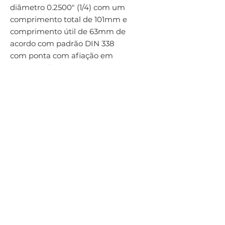
diâmetro 0.2500" (1/4) com um 
comprimento total de 101mm e 
comprimento útil de 63mm de 
acordo com padrão DIN 338 
com ponta com afiação em 
cruz modificada 118°, feita em 
HSS com cobertura TiN-tip para 
furação sem guia 4xD em aço 
fornecida em embalagem com 
1 peça
Por Hailtools Ferramentas Para Usinagem - Av. Dr. Olívio Lira, 353 - Praia
da Costa, Vila Velha - ES,
29101-950
hailtools@gmail.com
Telefone:
(27) 3320-6047
/ Cel:
(27) 99921-4046
Razão social: Hailtools Comércio e Representações Ltda