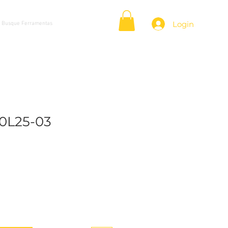
Login
0L25-03
o