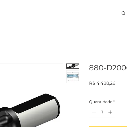
ARA USINAGEM
TREINAMENTOS
SERVIÇOS
More
880-D200
Preç
R$ 4.488,26
Quantidade
*