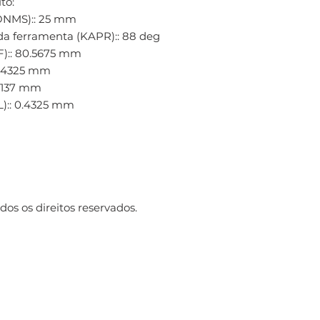
to:
ONMS):: 25 mm
da ferramenta (KAPR):: 88 deg
F):: 80.5675 mm
0.4325 mm
: 137 mm
):: 0.4325 mm
os os direitos reservados.