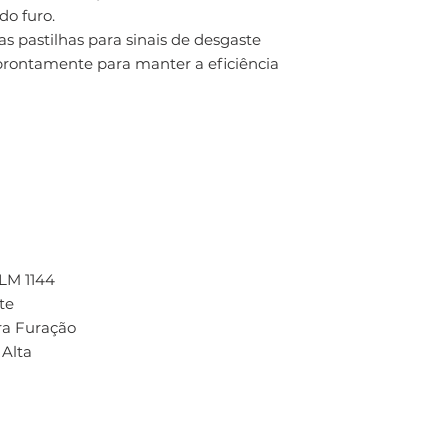
o furo.
s pastilhas para sinais de desgaste
 prontamente para manter a eficiência
LM 1144
te
ra Furação
Alta