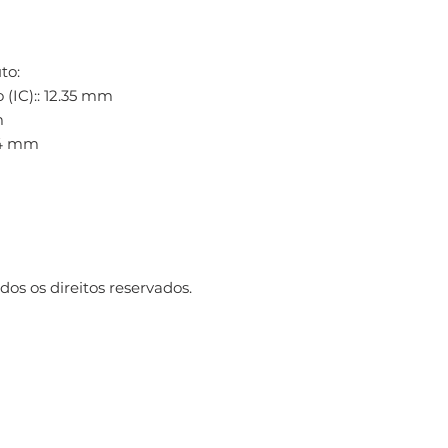
to:
 (IC):: 12.35 mm
m
: 4 mm
os os direitos reservados.