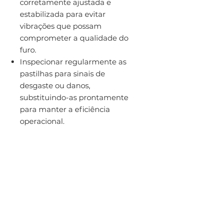
corretamente ajustada e
estabilizada para evitar
vibrações que possam
comprometer a qualidade do
furo.
Inspecionar regularmente as
pastilhas para sinais de
desgaste ou danos,
substituindo-as prontamente
para manter a eficiência
operacional.
Ficha Técnica:
Marca:
Sandvik Coromant
Modelo:
880-03 03 05H-C-LM