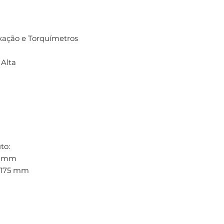
xação e Torquímetros
Alta
to:
70 mm
: 175 mm