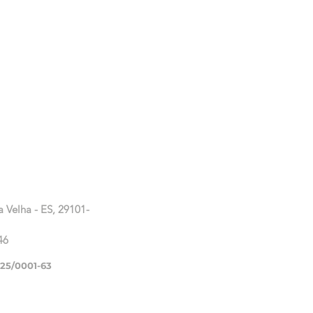
a Velha - ES, 29101-
46
225/0001-63