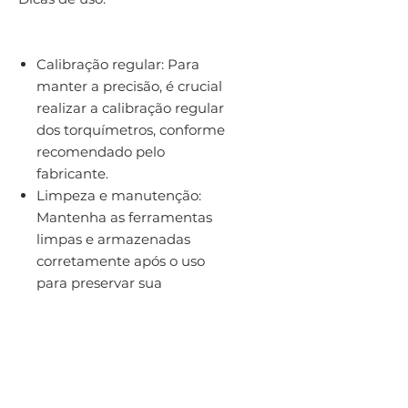
Calibração regular: Para
manter a precisão, é crucial
realizar a calibração regular
dos torquímetros, conforme
recomendado pelo
fabricante.
Limpeza e manutenção:
Mantenha as ferramentas
limpas e armazenadas
corretamente após o uso
para preservar sua
funcionalidade e precisão.
Leitura correta: Certifique-se
de ler e aplicar o torque de
acordo com as especificações
técnicas dos fixadores e das